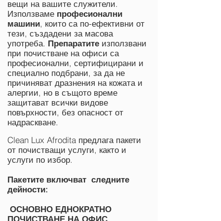
вещи на вашите служители.
Използваме
професионални
машини
, които са по-ефективни от
тези, създадени за масова
употреба.
Препаратите
използвани
при почистване на офиси са
професионални, сертифицирани и
специално подбрани, за да не
причиняват дразнения на кожата и
алергии, но в същото време
защитават всички видове
повърхности, без опасност от
надраскване.
Clean Lux Afrodita предлага пакети
от почистващи услуги, както и
услуги по избор.
Пакетите включват следните
дейности:
ОСНОВНО ЕДНОКРАТНО
ПОЧИСТВАНЕ НА ОФИС