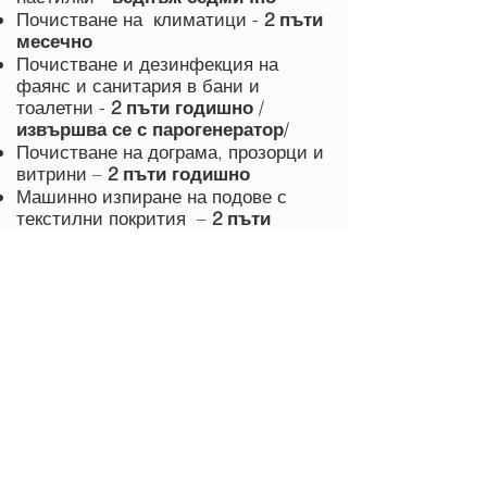
Почистване на климатици -
2 пъти
месечно
Почистване и дезинфекция на
фаянс и санитария в бани и
тоалетни -
2 пъти годишно
/
извършва се с парогенератор
/
Почистване на дограма, прозорци и
витрини –
2 пъти годишно
Машинно изпиране на подове с
текстилни покрития –
2 пъти
годишно
Машинно изпиране на текстилни
тапицерии -
2 пъти годишно
Ръчно почистване на кожени
тапицерии -
2 пъти годишно
Почистване на осветителни тела –
2
пъти годишно
Почистване на врати –
2 пъти
годишно
Почистване на брави, ключове и
контакти –
4 пъти годишно
Почистване на кухня /плотове,