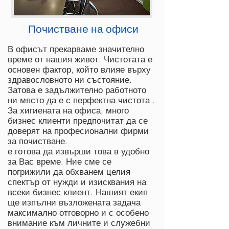
Почистване на офиси
В офисът прекарваме значително
време от нашия живот. Чистотата е
основен фактор, който влияе върху
здравословното ни състояние.
Затова е задължително работното
ни място да е с перфектна чистота .
За хигиената на офиса, много
бизнес клиенти предпочитат да се
доверят на професионални фирми
за почистване.
е готова да извърши това в удобно
за Вас време. Ние сме се
погрижили да обхванем целия
спектър от нужди и изисквания на
всеки бизнес клиент. Нашият екип
ще изпълни възложената задача
максимално отговорно и с особено
внимание към личните и служебни